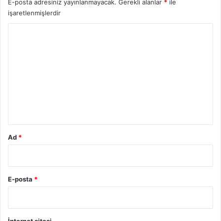
E-posta adresiniz yayınlanmayacak.
Gerekli alanlar
*
ile
işaretlenmişlerdir
Y
o
r
u
m
*
Ad
*
E-posta
*
İnternet sitesi