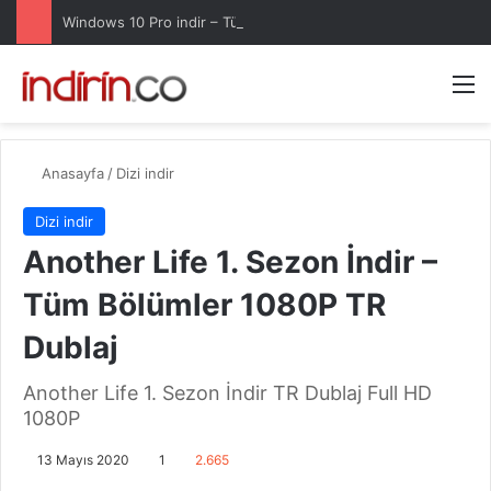
Windows 10 Pro indir – Türkçe – Güncel 2025
Arama 
M
Anasayfa
/
Dizi indir
Dizi indir
Another Life 1. Sezon İndir –
Tüm Bölümler 1080P TR
Dublaj
Another Life 1. Sezon İndir TR Dublaj Full HD
1080P
13 Mayıs 2020
1
2.665