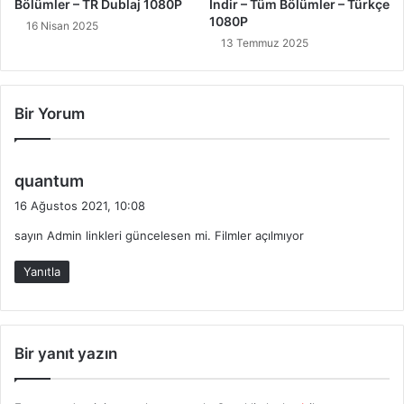
Bölümler – TR Dublaj 1080P
İndir – Tüm Bölümler – Türkçe
1080P
16 Nisan 2025
13 Temmuz 2025
Bir Yorum
d
quantum
e
16 Ağustos 2021, 10:08
d
sayın Admin linkleri güncelesen mi. Filmler açılmıyor
i
k
Yanıtla
i
:
Bir yanıt yazın