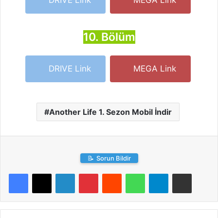
DRIVE Link
MEGA Link
10. Bölüm
DRIVE Link
MEGA Link
Another Life 1. Sezon Mobil İndir
📝
Sorun Bildir
LinkedIn
Pinterest
Reddit
WhatsApp
Telegram
E-Posta ile paylaş