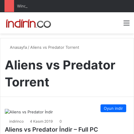
Windows 10 Pro indir – Türkçe – Güncel 2025
Arama 
M
Anasayfa
/
Aliens vs Predator Torrent
Aliens vs Predator
Torrent
Oyun indir
indirinco
4 Kasım 2019
0
Aliens vs Predator İndir – Full PC