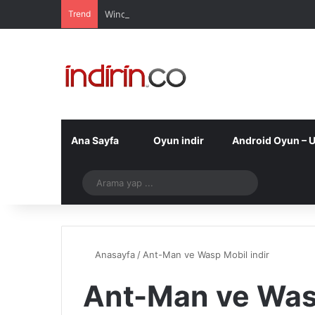
Trend
Windows 10 Pro indir – Türkçe – Güncel 2025
Ana Sayfa
Oyun indir
Android Oyun – 
Telegram
Arama
yap
...
Anasayfa
/
Ant-Man ve Wasp Mobil indir
Ant-Man ve Wasp