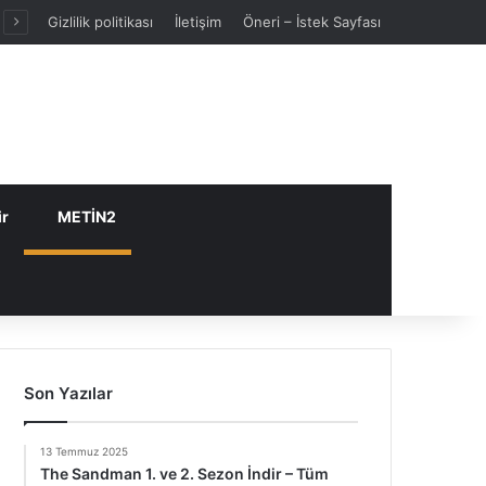
Gizlilik politikası
İletişim
Öneri – İstek Sayfası
ir
METİN2
Son Yazılar
13 Temmuz 2025
The Sandman 1. ve 2. Sezon İndir – Tüm