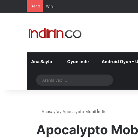
Trend
Windows 10 Pro indir – Türkçe – Güncel 2025
Ana Sayfa
Oyun indir
Android Oyun – 
Telegram
Arama
yap
...
Anasayfa
/
Apocalypto Mobil İndir
Apocalypto Mobi