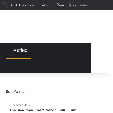
Gizlilik politikası
İletişim
Öneri – İstek Sayfası
ir
METİN2
Son Yazılar
13 Temmuz 2025
The Sandman 1. ve 2. Sezon İndir – Tüm