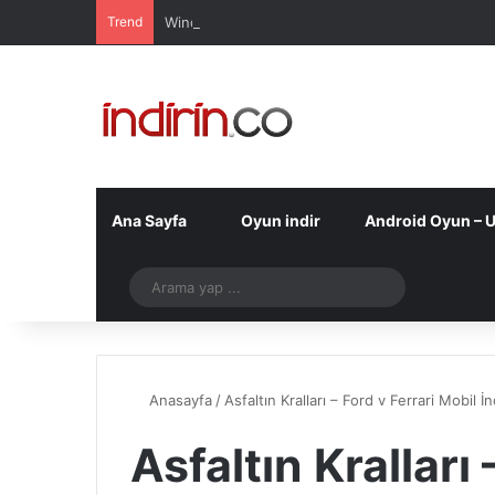
Trend
Windows 10 Pro indir – Türkçe – Güncel 2025
Ana Sayfa
Oyun indir
Android Oyun – 
Telegram
Arama
yap
...
Anasayfa
/
Asfaltın Kralları – Ford v Ferrari Mobil İn
Asfaltın Kralları 