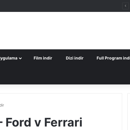
Uygulama
Film indir
Dizi indir
Full Program ind
dir
– Ford v Ferrari