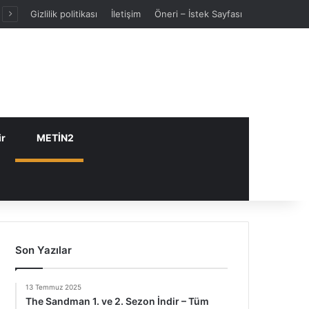
Gizlilik politikası
İletişim
Öneri – İstek Sayfası
ir
METİN2
Son Yazılar
13 Temmuz 2025
The Sandman 1. ve 2. Sezon İndir – Tüm