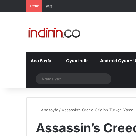
Trend
Windows 10 Pro indir – Türkçe – Güncel 2025
Ana Sayfa
Oyun indir
Android Oyun – 
Telegram
Arama
yap
...
Anasayfa
/
Assassin’s Creed Origins Türkçe Yama
Assassin’s Cree