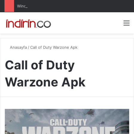
Windows 10 Pro indir – Türkçe – Güncel 2025
Arama 
M
Anasayfa
/
Call of Duty Warzone Apk
Call of Duty
Warzone Apk