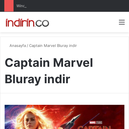
Windows 10 Pro indir – Türkçe – Güncel 2025
Arama 
M
Anasayfa
/
Captain Marvel Bluray indir
Captain Marvel
Bluray indir