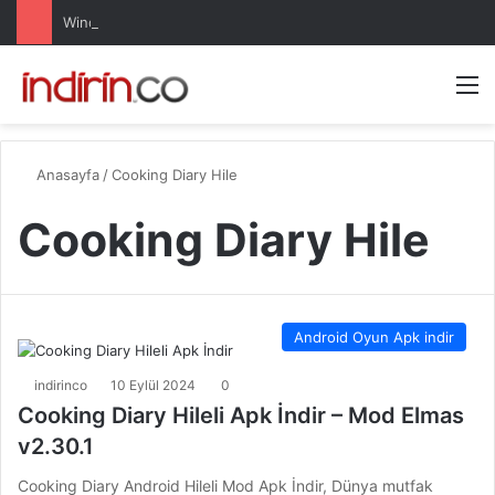
Windows 10 Pro indir – Türkçe – Güncel 2025
Arama 
M
Anasayfa
/
Cooking Diary Hile
Cooking Diary Hile
Android Oyun Apk indir
indirinco
10 Eylül 2024
0
Cooking Diary Hileli Apk İndir – Mod Elmas
v2.30.1
Cooking Diary Android Hileli Mod Apk İndir, Dünya mutfak