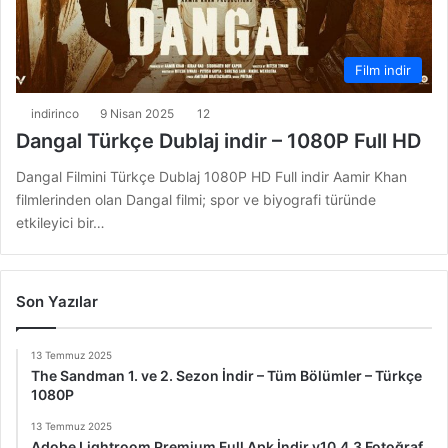
Film indir
indirinco
9 Nisan 2025
12
Dangal Türkçe Dublaj indir – 1080P Full HD
Dangal Filmini Türkçe Dublaj 1080P HD Full indir Aamir Khan
filmlerinden olan Dangal filmi; spor ve biyografi türünde
etkileyici bir…
Son Yazılar
13 Temmuz 2025
The Sandman 1. ve 2. Sezon İndir – Tüm Bölümler – Türkçe
1080P
13 Temmuz 2025
Adobe Lightroom Premium Full Apk İndir v10.4.3 Fotoğraf