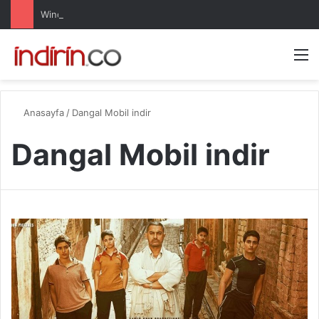
Windows 10 Pro indir – Türkçe – Güncel 2025
Arama 
M
Anasayfa
/
Dangal Mobil indir
Dangal Mobil indir