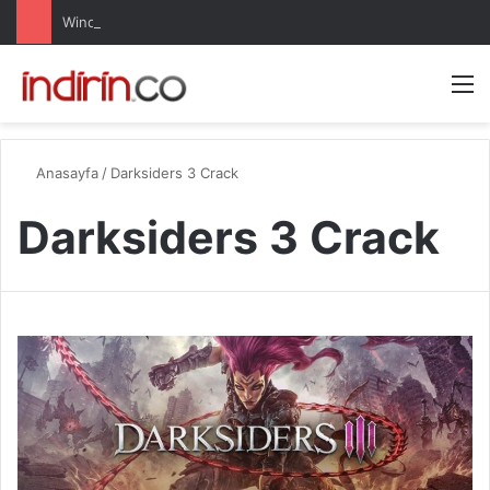
Windows 10 Pro indir – Türkçe – Güncel 2025
Arama 
M
Anasayfa
/
Darksiders 3 Crack
Darksiders 3 Crack