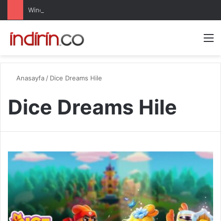
Windows 10 Pro indir – Türkçe – Güncel 2025
Arama 
M
Anasayfa
/
Dice Dreams Hile
Dice Dreams Hile