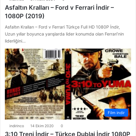
Asfaltın Kralları – Ford v Ferrari İndir –
1080P (2019)
Asfaltın Kralları – Ford v Ferrari Türkçe Full HD 1080P İndir,
Uzun yıllar boyunca yarışlarda lider konumda olan Ferrari’nin
liderliğini…
Film indir
indirinco
14 Ekim 2020
0
3:10 Treni İndir – Türkçe Dublaj İndir 1080P