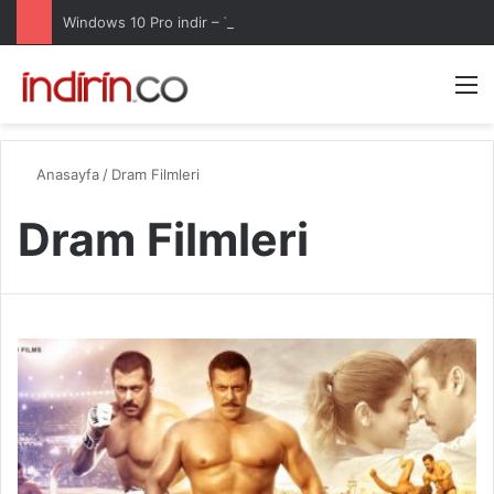
Windows 10 Pro indir – Türkçe – Güncel 2025
Arama 
M
Anasayfa
/
Dram Filmleri
Dram Filmleri