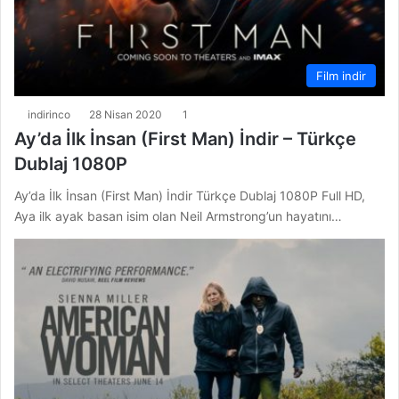
Film indir
indirinco
28 Nisan 2020
1
Ay’da İlk İnsan (First Man) İndir – Türkçe
Dublaj 1080P
Ay’da İlk İnsan (First Man) İndir Türkçe Dublaj 1080P Full HD,
Aya ilk ayak basan isim olan Neil Armstrong’un hayatını…