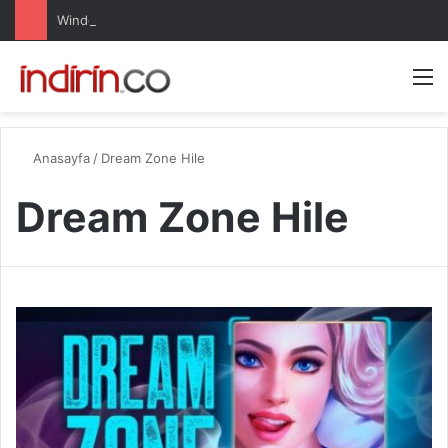
Windows 10 Pro indir – Türkçe – Güncel 2025
Arama 
M
Anasayfa
/
Dream Zone Hile
Dream Zone Hile