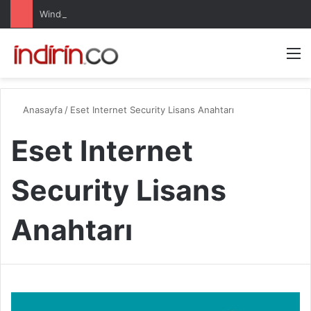
Windows 10 Pro indir – Türkçe – Güncel 2025
Arama 
M
Anasayfa
/
Eset Internet Security Lisans Anahtarı
Eset Internet
Security Lisans
Anahtarı