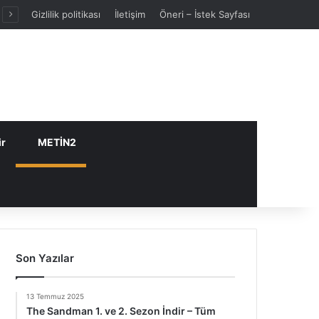
Gizlilik politikası
İletişim
Öneri – İstek Sayfası
ir
METİN2
Son Yazılar
13 Temmuz 2025
The Sandman 1. ve 2. Sezon İndir – Tüm