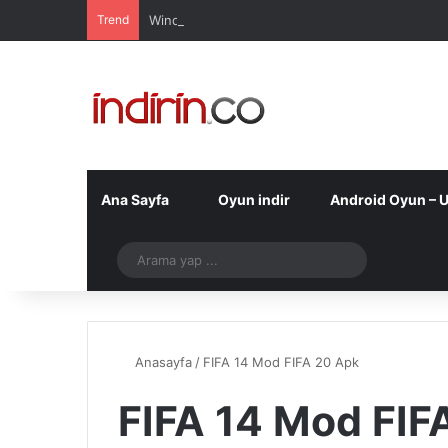
Trend
Windows 10 Pro indir – Türkçe – Güncel 2025
Ana Sayfa
Oyun indir
Android Oyun – 
Telegram
Arama
yap
...
Anasayfa
/
FIFA 14 Mod FIFA 20 Apk
FIFA 14 Mod FIF