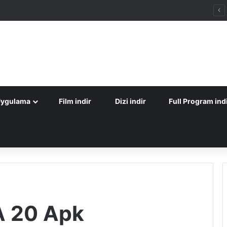
Uygulama
Film indir
Dizi indir
Full Program ind
A 20 Apk