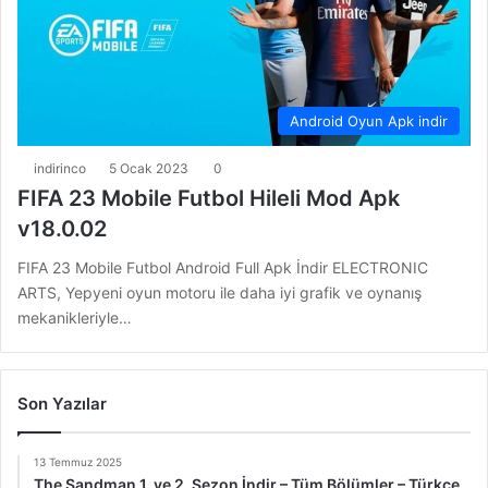
Android Oyun Apk indir
indirinco
5 Ocak 2023
0
FIFA 23 Mobile Futbol Hileli Mod Apk
v18.0.02
FIFA 23 Mobile Futbol Android Full Apk İndir ELECTRONIC
ARTS, Yepyeni oyun motoru ile daha iyi grafik ve oynanış
mekanikleriyle…
Son Yazılar
13 Temmuz 2025
The Sandman 1. ve 2. Sezon İndir – Tüm Bölümler – Türkçe