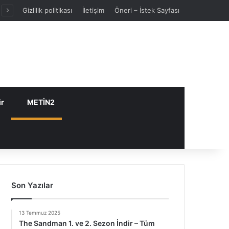
Gizlilik politikası
İletişim
Öneri – İstek Sayfası
ir
METİN2
Son Yazılar
13 Temmuz 2025
The Sandman 1. ve 2. Sezon İndir – Tüm