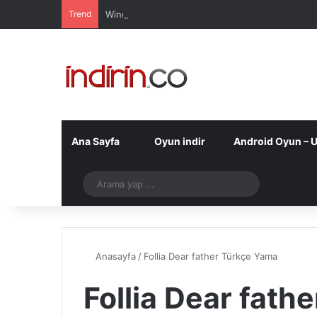
Trend
Windows 10 Pro indir – Türkçe – Güncel 2025
Ana Sayfa
Oyun indir
Android Oyun – 
Telegram
Arama
yap
...
Anasayfa
/
Follia Dear father Türkçe Yama
Follia Dear fath