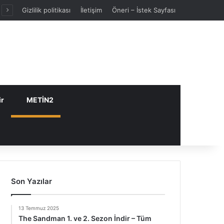
Gizlilik politikası
İletişim
Öneri – İstek Sayfası
ir
METİN2
Son Yazılar
13 Temmuz 2025
The Sandman 1. ve 2. Sezon İndir – Tüm