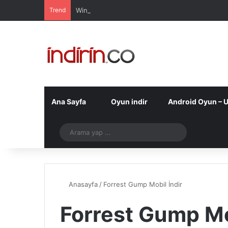
Trend
Windows 10 Pro indir – Türkçe – Güncel 2025
Ana Sayfa
Oyun indir
Android Oyun – 
Telegram
Arama
yap
...
Anasayfa
/
Forrest Gump Mobil İndir
Forrest Gump Mo