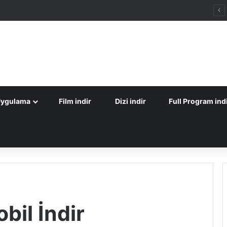
Uygulama
Film indir
Dizi indir
Full Program ind
bil İndir