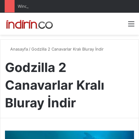
Windows 10 Pro indir – Türkçe – Güncel 2025
Arama 
M
Anasayfa
/
Godzilla 2 Canavarlar Kralı Bluray İndir
Godzilla 2
Canavarlar Kralı
Bluray İndir