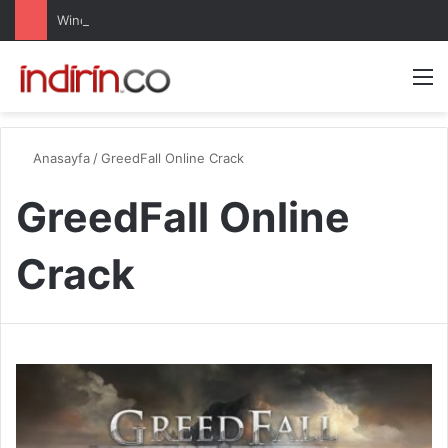
Windows 10 Pro indir – Türkçe – Güncel 2025
Arama 
M
Anasayfa
/
GreedFall Online Crack
GreedFall Online
Crack