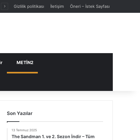
Gizlilik politikası
İletişim
Öneri – İstek Sayfası
ir
METİN2
Son Yazılar
13 Temmuz 2025
The Sandman 1. ve 2. Sezon İndir – Tüm