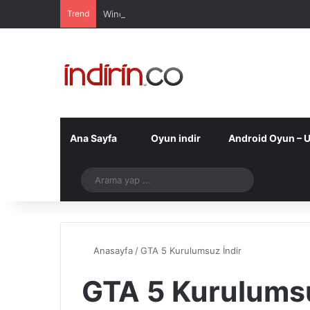
Trend
Windows 10 Pro indir – Türkçe – Güncel 2025
Ana Sayfa
Oyun indir
Android Oyun – 
Telegram
Arama
yap
...
Anasayfa
/
GTA 5 Kurulumsuz İndir
GTA 5 Kurulumsu