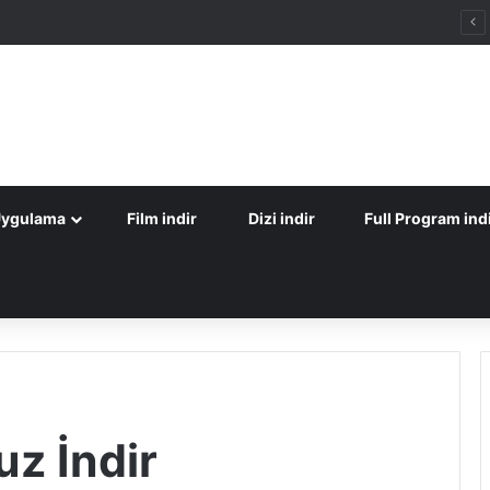
Uygulama
Film indir
Dizi indir
Full Program ind
z İndir