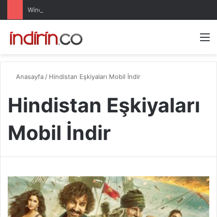
Windows 10 Pro indir – Türkçe – Güncel 2025
Arama 
M
Anasayfa
/
Hindistan Eşkiyaları Mobil İndir
Hindistan Eşkiyaları
Mobil İndir