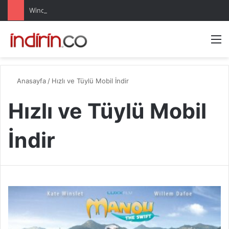
Windows 10 Pro indir – Türkçe – Güncel 2025
Arama 
M
Anasayfa
/
Hızlı ve Tüylü Mobil İndir
Hızlı ve Tüylü Mobil
İndir