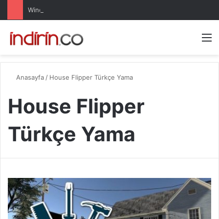
Windows 10 Pro indir – Türkçe – Güncel 2025
Arama 
M
Anasayfa
/
House Flipper Türkçe Yama
House Flipper
Türkçe Yama