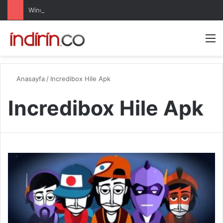
Windows 10 Pro indir – Türkçe – Güncel 2025
Arama 
M
Anasayfa
/
Incredibox Hile Apk
Incredibox Hile Apk