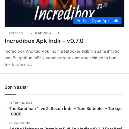
Android Oyun Apk indir
indirinco
12 Ocak 2024
0
Incredibox Apk İndir – v0.7.0
Incredibox Android Apk İndir, Beatboxer ekibinin sana ihtiyacı
var. Bu grubun müzik yapması gerek ama sen olmadan bunu
tek başlarına…
Son Yazılar
13 Temmuz 2025
The Sandman 1. ve 2. Sezon İndir – Tüm Bölümler – Türkçe
1080P
13 Temmuz 2025
Adobe Lightroom Premium Full Apk İndir v10.4.3 Fotoğraf