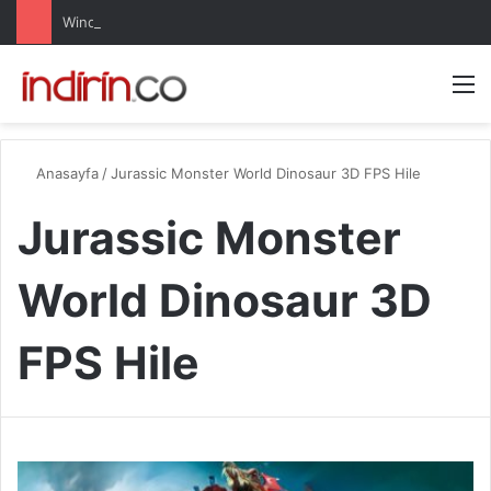
Windows 10 Pro indir – Türkçe – Güncel 2025
Arama 
M
Anasayfa
/
Jurassic Monster World Dinosaur 3D FPS Hile
Jurassic Monster
World Dinosaur 3D
FPS Hile