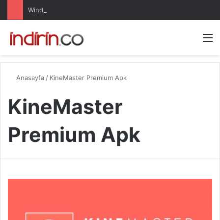
Windows 10 Pro indir – Türkçe – Güncel 2025
Arama 
M
Anasayfa
/
KineMaster Premium Apk
KineMaster
Premium Apk