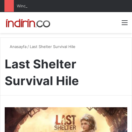
Windows 10 Pro indir – Türkçe – Güncel 2025
Arama 
M
Anasayfa
/
Last Shelter Survival Hile
Last Shelter
Survival Hile