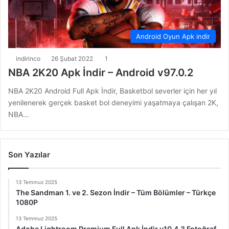
Android Oyun Apk indir
indirinco
26 Şubat 2022
1
NBA 2K20 Apk İndir – Android v97.0.2
NBA 2K20 Android Full Apk İndir, Basketbol severler için her yıl
yenilenerek gerçek basket bol deneyimi yaşatmaya çalışan 2K,
NBA…
Son Yazılar
13 Temmuz 2025
The Sandman 1. ve 2. Sezon İndir – Tüm Bölümler – Türkçe
1080P
13 Temmuz 2025
Adobe Lightroom Premium Full Apk İndir v10.4.3 Fotoğraf