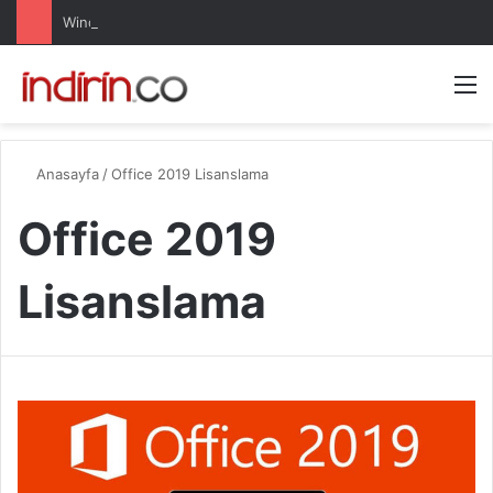
Windows 10 Pro indir – Türkçe – Güncel 2025
Arama 
M
Anasayfa
/
Office 2019 Lisanslama
Office 2019
Lisanslama