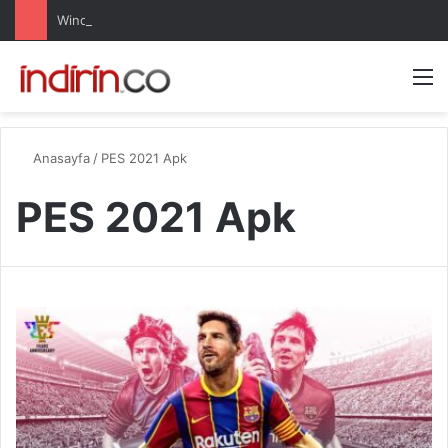
Windows 10 Pro indir – Türkçe – Güncel 2025
Arama 
M
Anasayfa
/
PES 2021 Apk
PES 2021 Apk