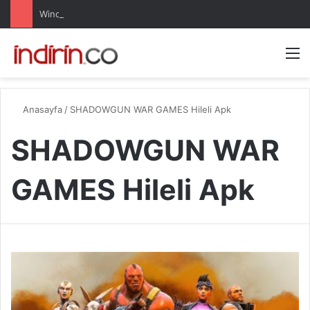
Windows 10 Pro indir – Türkçe – Güncel 2025
Arama 
M
Anasayfa
/
SHADOWGUN WAR GAMES Hileli Apk
SHADOWGUN WAR
GAMES Hileli Apk