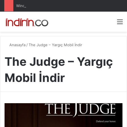
Windows 10 Pro indir – Türkçe – Güncel 2025
Arama 
M
Anasayfa
/
The Judge – Yargıç Mobil İndir
The Judge – Yargıç
Mobil İndir