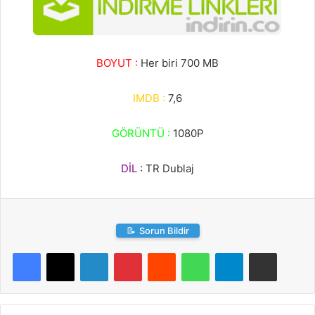
BOYUT :
Her biri 700 MB
IMDB :
7,6
GÖRÜNTÜ :
1080P
DİL
: TR Dublaj
📝
Sorun Bildir
LinkedIn
Pinterest
Reddit
WhatsApp
Telegram
E-Posta ile paylaş