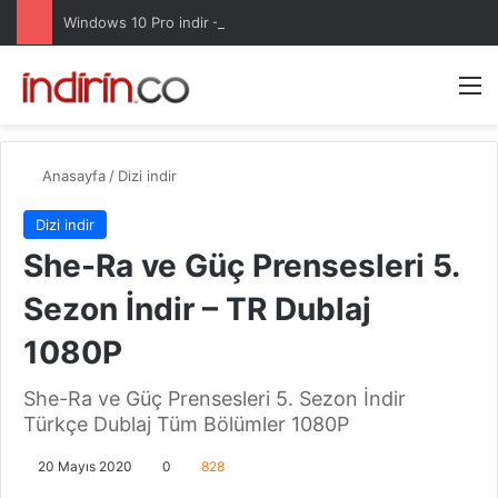
Windows 10 Pro indir – Türkçe – Güncel 2025
Arama 
M
Anasayfa
/
Dizi indir
Dizi indir
She-Ra ve Güç Prensesleri 5.
Sezon İndir – TR Dublaj
1080P
She-Ra ve Güç Prensesleri 5. Sezon İndir
Türkçe Dublaj Tüm Bölümler 1080P
20 Mayıs 2020
0
828