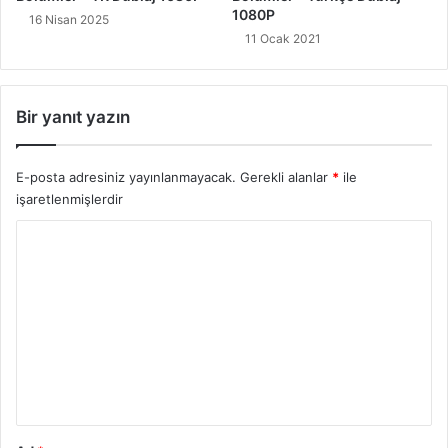
1080P
16 Nisan 2025
11 Ocak 2021
Bir yanıt yazın
E-posta adresiniz yayınlanmayacak.
Gerekli alanlar
*
ile
işaretlenmişlerdir
Y
o
r
u
m
*