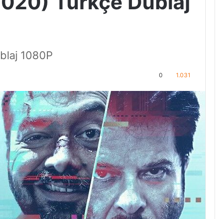
2020) Türkçe Dublaj
ublaj 1080P
0
1.031