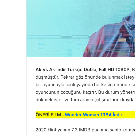
Ak vs Ak İndir Türkçe Dublaj Full HD 1080P
, 
düşmüştür. Tekrar göz önünde bulunmak isteye
bir oyuncuyla canlı yayında herkesin önünde s
oyuncunun çocuğunu kaçırır. Bu durum yönetmen
dökmek ister ve tüm arama çalışmalarını kayda
ÖNERİ FİLM :
Wonder Woman 1984 İndir
2020 Hint yapım 7,3 IMDB puanına sahip komedi