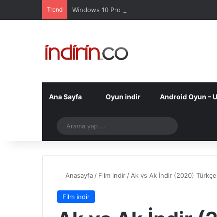
Trend
Windows 10 Pro indir – Türkçe – Güncel 2025
Ana Sayfa
Oyun indir
Android Oyun – 
Telegram
Arama
yap
...
Anasayfa
/
Film indir
/
Ak vs Ak İndir (2020) Türkç
Film indir