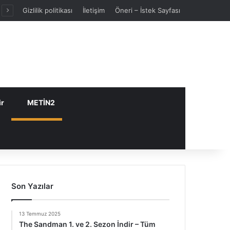
Gizlilik politikası
İletişim
Öneri – İstek Sayfası
ir
METİN2
Son Yazılar
13 Temmuz 2025
The Sandman 1. ve 2. Sezon İndir – Tüm