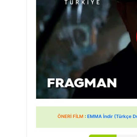
ÖNERİ FİLM
:
EMMA İndir (Türkçe D