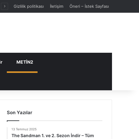
Gizlilik politikası
İletişim
Öneri – İstek Sayfası
ir
METİN2
Son Yazılar
13 Temmuz 2025
The Sandman 1. ve 2. Sezon İndir – Tüm