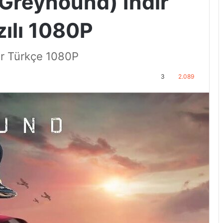
(Greyhound) İndir
zılı 1080P
ir Türkçe 1080P
3
2.089