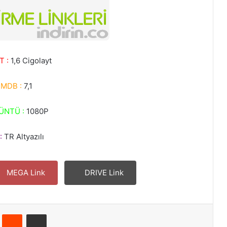
T :
1,6 Cigolayt
IMDB :
7,1
ÜNTÜ :
1080P
:
TR Altyazılı
MEGA Link
DRIVE Link
Pinterest
Reddit
E-Posta ile paylaş