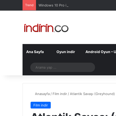
Trend
Windows 10 Pro indir – Türkçe – Güncel 2025
Ana Sayfa
Oyun indir
Android Oyun – 
Telegram
Arama
yap
...
Anasayfa
/
Film indir
/
Atlantik Savaşı (Greyhound) 
Film indir