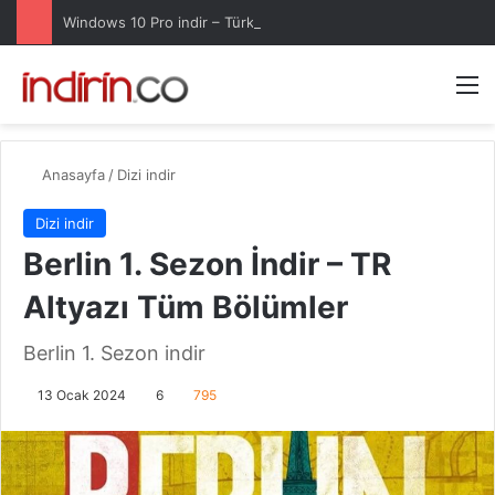
Windows 10 Pro indir – Türkçe – Güncel 2025
Arama 
M
Anasayfa
/
Dizi indir
Dizi indir
Berlin 1. Sezon İndir – TR
Altyazı Tüm Bölümler
Berlin 1. Sezon indir
13 Ocak 2024
6
795