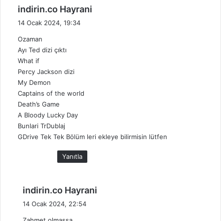
d
indirin.co Hayrani
e
14 Ocak 2024, 19:34
d
Ozaman
i
Ayı Ted dizi çıktı
k
What if
i
Percy Jackson dizi
:
My Demon
Captains of the world
Death’s Game
A Bloody Lucky Day
Bunlari TrDublaj
GDrive Tek Tek Bölüm leri ekleye bilirmisin lütfen
Yanıtla
d
indirin.co Hayrani
e
14 Ocak 2024, 22:54
d
Zahmet olmassa