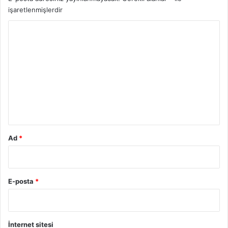
işaretlenmişlerdir
Y
o
r
u
m
*
Ad
*
E-posta
*
İnternet sitesi