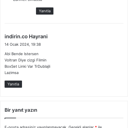
i
k
Yanıtla
i
:
d
indirin.co Hayrani
e
14 Ocak 2024, 19:38
d
Abi Bende Istersen
i
Voltran Diye cizgi Filmin
k
BoxSet Linki Var TrDublajli
i
Lazimsa
:
Yanıtla
Bir yanıt yazın
E-posta adresiniz yayınlanmayacak.
Gerekli alanlar
*
ile