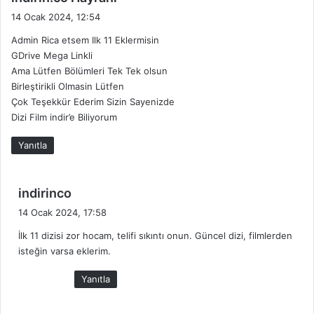
e
14 Ocak 2024, 12:54
d
Admin Rica etsem Ilk 11 Eklermisin
i
GDrive Mega Linkli
k
Ama Lütfen Bölümleri Tek Tek olsun
i
Birleştirikli Olmasin Lütfen
:
Çok Teşekkür Ederim Sizin Sayenizde
Dizi Film indir’e Biliyorum
Yanıtla
d
indirinco
e
14 Ocak 2024, 17:58
d
İlk 11 dizisi zor hocam, telifi sıkıntı onun. Güncel dizi, filmlerden
i
isteğin varsa eklerim.
k
i
Yanıtla
: