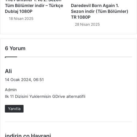
Tüm Bölümler indir – Türkçe
Daredevil Born Again 1.
Dublaj 1080P
Sezon indir (Tüm Bölümler)
TR 1080P
18 Nisan 2025
28 Nisan 2025
6 Yorum
d
Ali
e
14 Ocak 2024, 06:51
d
Admin
i
Ilk 11 Dizisini Yuklermisin GDrive alternatifli
k
i
Yanıtla
:
d
indirin.co Hayrani