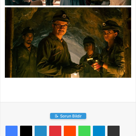
📝
Sorun Bildir
LinkedIn
Pinterest
Reddit
WhatsApp
Telegram
E-Posta ile paylaş