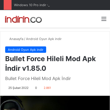
Windows 10 Pro indir – Türkçe – Güncel 2025
Arama 
M
Anasayfa
/
Android Oyun Apk indir
Android Oyun Apk indir
Bullet Force Hileli Mod Apk
İndir v1.85.0
Bullet Force Hileli Mod Apk İndir
25 Şubat 2022
0
2.861