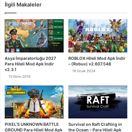
İlgili Makaleler
Asya İmparatorluğu 2027
ROBLOX Hileli Mod Apk İndir
Para Hileli Mod Apk İndir
– (Robux) v2.607.548
v2.3.1
16 Ocak 2024
15 Ekim 2019
PIXEL’S UNKNOWN BATTLE
Survival on Raft Crafting in
GROUND Para Hileli Mod Apk
the Ocean – Para Hileli Apk