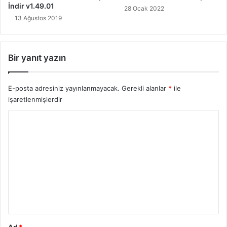
İndir v1.49.01
28 Ocak 2022
13 Ağustos 2019
Bir yanıt yazın
E-posta adresiniz yayınlanmayacak.
Gerekli alanlar
*
ile
işaretlenmişlerdir
Y
o
r
u
m
*