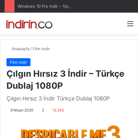
Windows 10 Pro indir – Türkçe – Güncel 2025
Arama 
M
Anasayfa
/
Film indir
Film indir
Çılgın Hırsız 3 İndir – Türkçe
Dublaj 1080P
Çılgın Hırsız 3 İndir Türkçe Dublaj 1080P
9 Nisan 2020
2
12.242