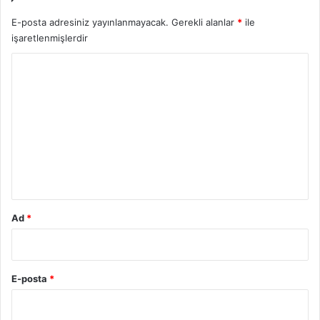
E-posta adresiniz yayınlanmayacak.
Gerekli alanlar
*
ile
işaretlenmişlerdir
Y
o
r
u
m
*
Ad
*
E-posta
*