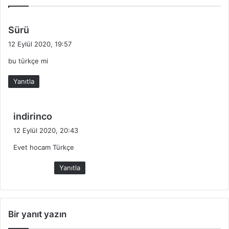
d
Sürü
e
12 Eylül 2020, 19:57
d
bu türkçe mi
i
k
Yanıtla
i
:
d
indirinco
e
12 Eylül 2020, 20:43
d
Evet hocam Türkçe
i
k
Yanıtla
i
:
Bir yanıt yazın