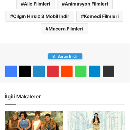
Aile Filmleri
Animasyon Filmleri
Çılgın Hırsız 3 Mobil İndir
Komedi Filmleri
Macera Filmleri
📝
Sorun Bildir
LinkedIn
Pinterest
Reddit
WhatsApp
Telegram
E-Posta ile paylaş
İlgili Makaleler