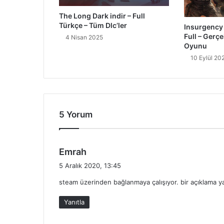
The Long Dark indir – Full
Türkçe – Tüm Dlc’ler
Insurgency 
Full – Gerç
4 Nisan 2025
Oyunu
10 Eylül 20
5 Yorum
d
Emrah
e
5 Aralık 2020, 13:45
d
steam üzerinden bağlanmaya çalışıyor. bir açıklama ya
i
k
Yanıtla
i
: