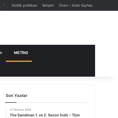
Gizlilik politikası
İletişim
Öneri – İstek Sayfası
ir
METİN2
Son Yazılar
13 Temmuz 2025
The Sandman 1. ve 2. Sezon İndir – Tüm