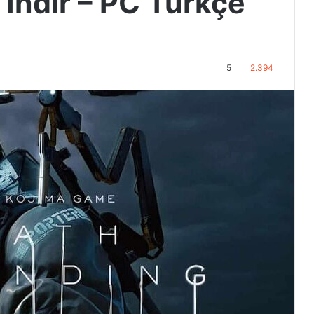
İndir – PC Türkçe
5
2.394