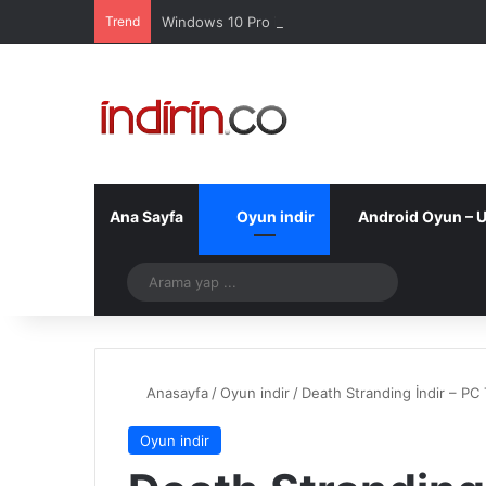
Trend
Windows 10 Pro indir – Türkçe – Güncel 2025
Ana Sayfa
Oyun indir
Android Oyun – 
Telegram
Arama
yap
...
Anasayfa
/
Oyun indir
/
Death Stranding İndir – PC
Oyun indir