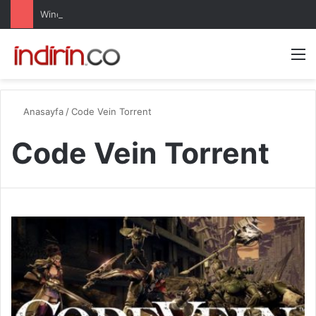
Windows 10 Pro indir – Türkçe – Güncel 2025
Arama 
M
Anasayfa
/
Code Vein Torrent
Code Vein Torrent