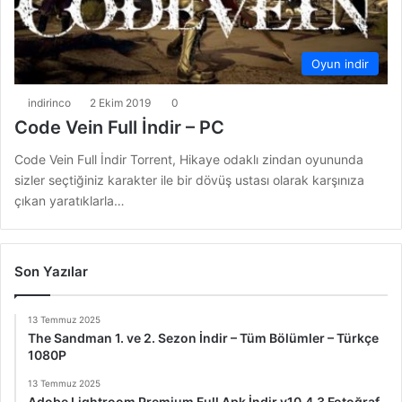
Oyun indir
indirinco
2 Ekim 2019
0
Code Vein Full İndir – PC
Code Vein Full İndir Torrent, Hikaye odaklı zindan oyununda
sizler seçtiğiniz karakter ile bir dövüş ustası olarak karşınıza
çıkan yaratıklarla…
Son Yazılar
13 Temmuz 2025
The Sandman 1. ve 2. Sezon İndir – Tüm Bölümler – Türkçe
1080P
13 Temmuz 2025
Adobe Lightroom Premium Full Apk İndir v10.4.3 Fotoğraf