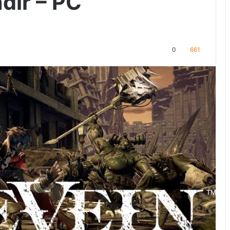
ndir – PC
0
661