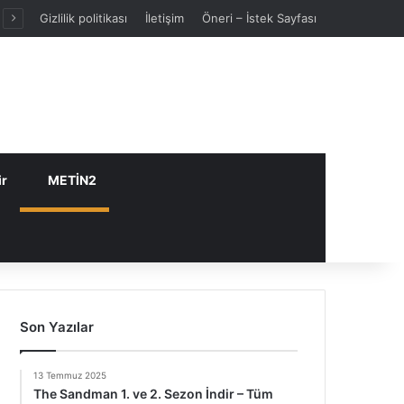
Gizlilik politikası
İletişim
Öneri – İstek Sayfası
ir
METİN2
Son Yazılar
13 Temmuz 2025
The Sandman 1. ve 2. Sezon İndir – Tüm