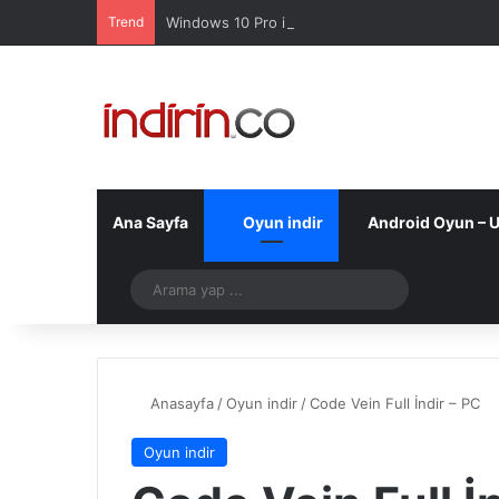
Trend
Windows 10 Pro indir – Türkçe – Güncel 2025
Ana Sayfa
Oyun indir
Android Oyun – 
Telegram
Arama
yap
...
Anasayfa
/
Oyun indir
/
Code Vein Full İndir – PC
Oyun indir