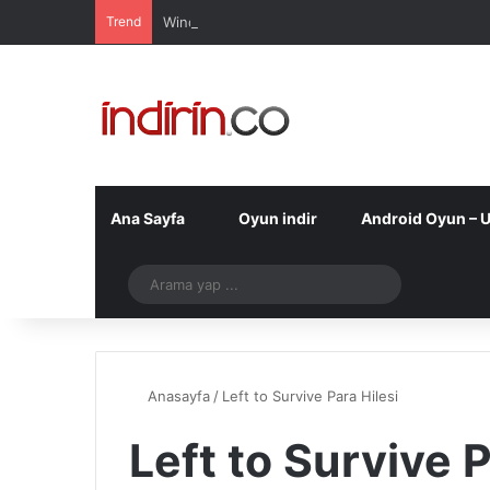
Trend
Windows 10 Pro indir – Türkçe – Güncel 2025
Ana Sayfa
Oyun indir
Android Oyun – 
Telegram
Arama
yap
...
Anasayfa
/
Left to Survive Para Hilesi
Left to Survive P