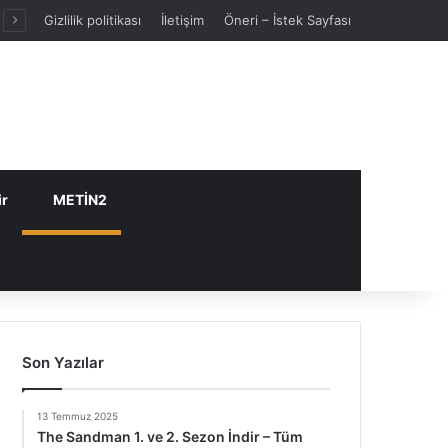
Gizlilik politikası
İletişim
Öneri – İstek Sayfası
ir
METİN2
Son Yazılar
13 Temmuz 2025
The Sandman 1. ve 2. Sezon İndir – Tüm