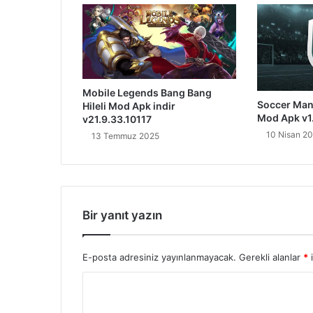
Mobile Legends Bang Bang
Soccer Mana
Hileli Mod Apk indir
Mod Apk v1.
v21.9.33.10117
10 Nisan 2
13 Temmuz 2025
Bir yanıt yazın
E-posta adresiniz yayınlanmayacak.
Gerekli alanlar
*
i
Y
o