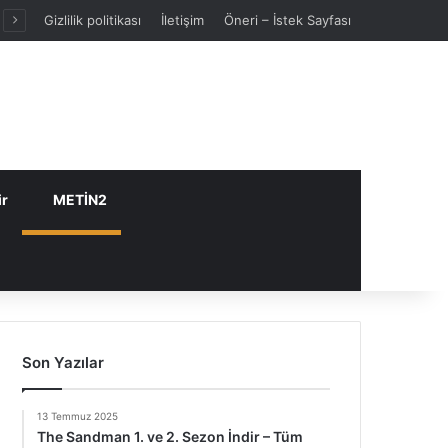
Gizlilik politikası
İletişim
Öneri – İstek Sayfası
ir
METİN2
Son Yazılar
13 Temmuz 2025
The Sandman 1. ve 2. Sezon İndir – Tüm