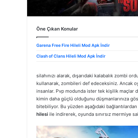
Öne Çıkan Konular
Garena Free Fire Hileli Mod Apk İndir
Clash of Clans Hileli Mod Apk İndir
silahınızı alarak, dışarıdaki kalabalık zombi o
kullanarak, zombileri def edeceksiniz. Ancak oy
insanlar. Pvp modunda ister tek kişilik maçlar 
kimin daha güçlü olduğunu düşmanlarınıza gö
bitebiliyor. Bu yüzden aşağıdaki bağlantılarda
hilesi
ile indirerek, oyunda sınırsız mermiye sah