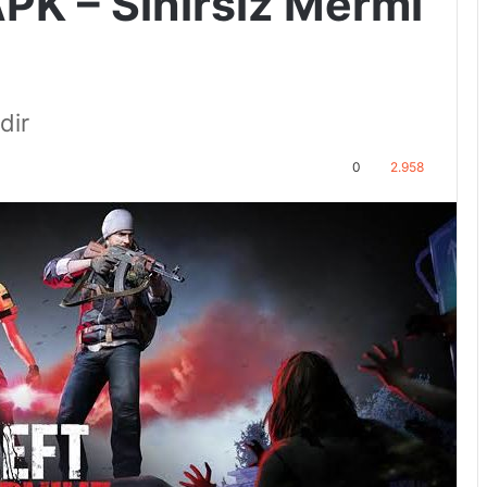
APK – Sınırsız Mermi
dir
0
2.958