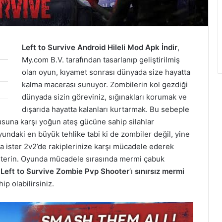
Left to Survive Android Hileli Mod Apk İndir
,
My.com B.V. tarafından tasarlanıp geliştirilmiş
olan oyun, kıyamet sonrası dünyada size hayatta
kalma macerası sunuyor. Zombilerin kol gezdiği
dünyada sizin göreviniz, sığınakları korumak ve
dışarıda hayatta kalanları kurtarmak. Bu sebeple
rdusuna karşı yoğun ateş gücüne sahip silahlar
undaki en büyük tehlike tabi ki de zombiler değil, yine
da ister 2v2’de rakiplerinize karşı mücadele ederek
sterin. Oyunda mücadele sırasında mermi çabuk
n
Left to Survive Zombie Pvp Shooter
‘ı
sınırsız mermi
ip olabilirsiniz.