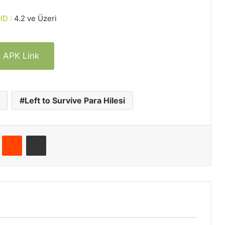
D :
4.2 ve Üzeri
APK Link
Left to Survive Para Hilesi
Pinterest
Reddit
E-Posta ile paylaş