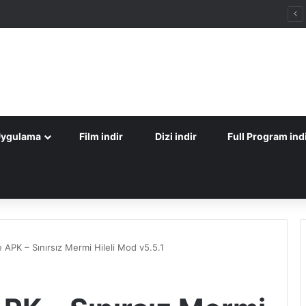
Uygulama
Film indir
Dizi indir
Full Program ind
e APK – Sınırsız Mermi Hileli Mod v5.5.1