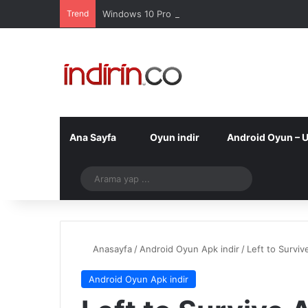
Trend
Windows 10 Pro indir – Türkçe – Güncel 2025
Ana Sayfa
Oyun indir
Android Oyun – 
Telegram
Arama
yap
...
Anasayfa
/
Android Oyun Apk indir
/
Left to Surviv
Android Oyun Apk indir