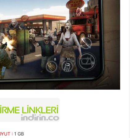
YUT :
1 GB