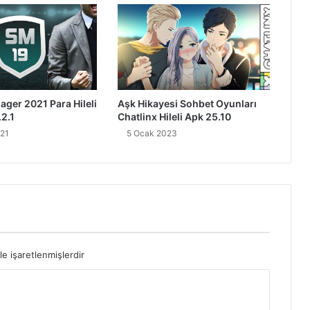
ger 2021 Para Hileli
Aşk Hikayesi Sohbet Oyunları
2.1
Chatlinx Hileli Apk 25.10
021
5 Ocak 2023
le işaretlenmişlerdir