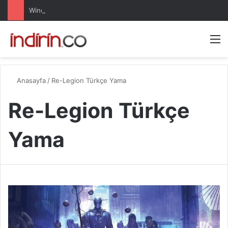
Windows 10 Pro indir – Türkçe – Güncel 2025
Arama 
M
Anasayfa
/
Re-Legion Türkçe Yama
Re-Legion Türkçe
Yama