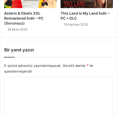
Asterix & Obelix XXL
This Land Is My Land İndir –
Romastered İndir – PC
PC + DLC
(Sorunsuz)
16 Haziran 2020
26 Ekim 2020
Bir yanıt yazın
E-posta adresiniz yayınlanmayacak.
Gerekli alanlar
*
ile
işaretlenmişlerdir
Y
o
r
u
m