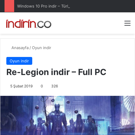
Windows 10 Pro indir – Türkçe – Güncel 2025
Arama 
M
Anasayfa
/
Oyun indir
Oyun indir
Re-Legion indir – Full PC
5 Şubat 2019
0
326