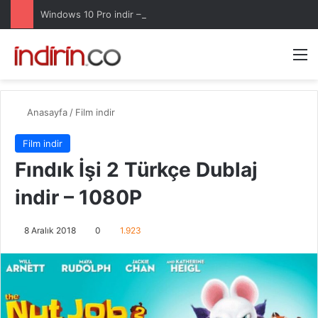
Windows 10 Pro indir – Türkçe – Güncel 2025
Arama 
M
Anasayfa
/
Film indir
Film indir
Fındık İşi 2 Türkçe Dublaj
indir – 1080P
8 Aralık 2018
0
1.923