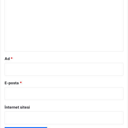
o
r
u
m
*
Ad
*
E-posta
*
İnternet sitesi