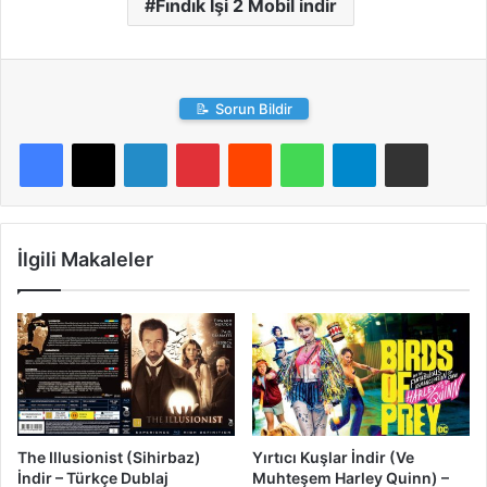
Fındık İşi 2 Mobil indir
📝
Sorun Bildir
LinkedIn
Pinterest
Reddit
WhatsApp
Telegram
E-Posta ile paylaş
İlgili Makaleler
The Illusionist (Sihirbaz)
Yırtıcı Kuşlar İndir (Ve
İndir – Türkçe Dublaj
Muhteşem Harley Quinn) –