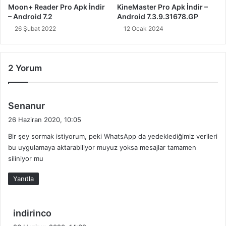
Moon+ Reader Pro Apk İndir
KineMaster Pro Apk İndir –
– Android 7.2
Android 7.3.9.31678.GP
26 Şubat 2022
12 Ocak 2024
2 Yorum
d
Senanur
e
26 Haziran 2020, 10:05
d
Bir şey sormak istiyorum, peki WhatsApp da yedeklediğimiz verileri
i
bu uygulamaya aktarabiliyor muyuz yoksa mesajlar tamamen
k
siliniyor mu
i
:
Yanıtla
d
indirinco
e