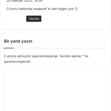
26 Haziran 2020, 14:39
d
O konu hakkında maalesef ki tam bilgim yok 🙁
i
k
Yanıtla
i
:
Bir yanıt yazın
E-posta adresiniz yayınlanmayacak.
Gerekli alanlar
*
ile
işaretlenmişlerdir
Y
o
r
u
m
*