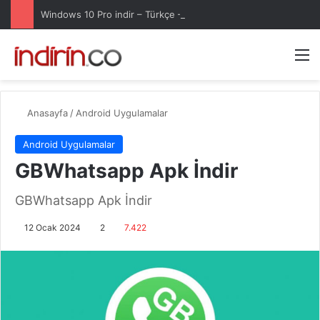
Windows 10 Pro indir – Türkçe – Güncel 2025
Arama 
M
Anasayfa
/
Android Uygulamalar
Android Uygulamalar
GBWhatsapp Apk İndir
GBWhatsapp Apk İndir
12 Ocak 2024
2
7.422