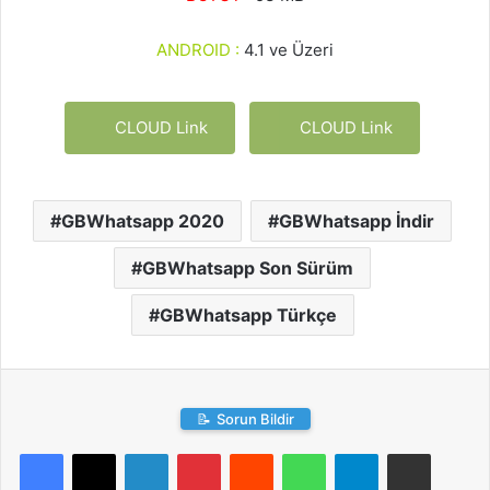
ANDROID :
4.1 ve Üzeri
CLOUD Link
CLOUD Link
GBWhatsapp 2020
GBWhatsapp İndir
GBWhatsapp Son Sürüm
GBWhatsapp Türkçe
📝
Sorun Bildir
LinkedIn
Pinterest
Reddit
WhatsApp
Telegram
E-Posta ile paylaş