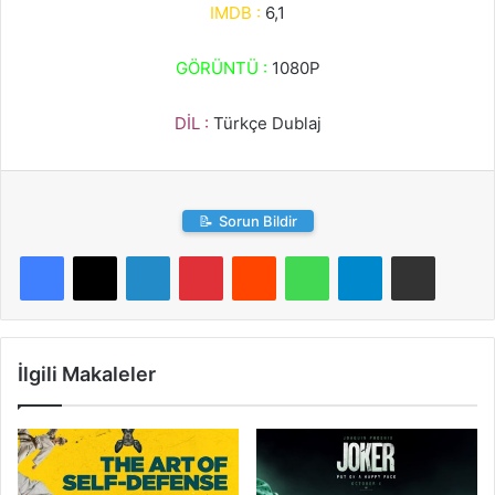
IMDB :
6,1
GÖRÜNTÜ :
1080P
DİL :
Türkçe Dublaj
📝
Sorun Bildir
LinkedIn
Pinterest
Reddit
WhatsApp
Telegram
E-Posta ile paylaş
İlgili Makaleler