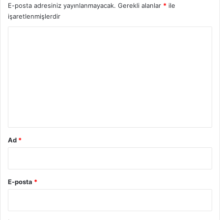
E-posta adresiniz yayınlanmayacak.
Gerekli alanlar
*
ile
işaretlenmişlerdir
Y
o
r
u
m
*
Ad
*
E-posta
*